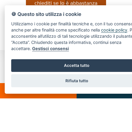
🍪 Questo sito utilizza i cookie
Utilizziamo i cookie per finalità tecniche e, con il tuo consens
anche per altre finalità come specificato nella
cookie policy
. 
acconsentire all’utilizzo di tali tecnologie utilizzando il pulsant
“Accetta”. Chiudendo questa informativa, continui senza
accettare.
Gestisci consensi
CONTATTI
Accetta tutto
Piazza Spallino, 8
Rifiuta tutto
22060 Carimate(CO)
CHATTA
SCRIVICI
Tel. 031782209
Email:
info@villeedintorni.com
P.IVA: 05880230155