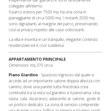
indipendente dal giardino e sono direttamente
collegate all’interno.
Il parco esteso per 7500 mq. ha una zona in
pianeggiante di circa 5000 mq. I restanti 2500 mq
sono digradanti, al margine del parco, preservando
così la privacy rispetto alle case sottostanti.
La villa è inserita in un tranquillo, elegante contesto
residenziale ed è così suddivisa:
APPARTAMENTO PRINCIPALE
Dimensioni: mq 370 circa
Piano Giardino
- Spazioso ingresso dal quale si
accede ad un importante salone doppia altezza con
camino, dove una parete tutta finestrata crea
continuità tra la vista sul giardino e il panorama. Una
vasta sala da pranzo, adiacente al salone, gode di
un portico dedicato. La zona di servizio comprende
una grande cucina, l’office, la stireria e il bagno ospiti.