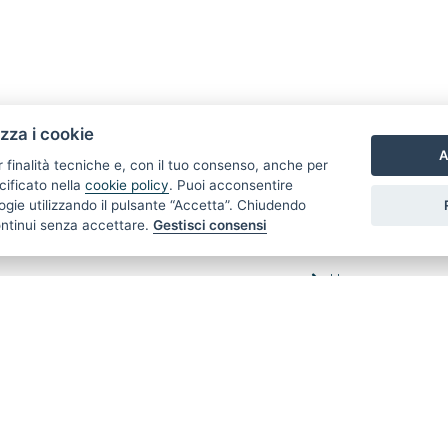
izza i cookie
A
r finalità tecniche e, con il tuo consenso, anche per
cificato nella
cookie policy
. Puoi acconsentire
nologie utilizzando il pulsante “Accetta”. Chiudendo
ontinui senza accettare.
Gestisci consensi
LINK VELOCI
Home
Vendita
Affitto
Venduti
Affittati