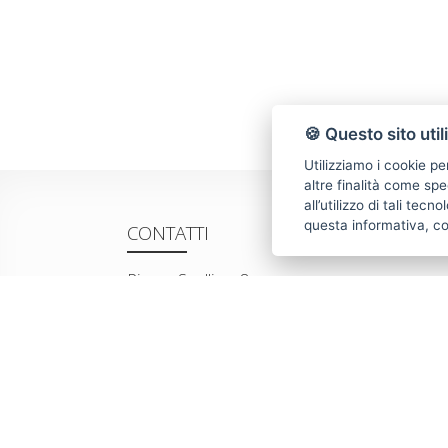
🍪 Questo sito util
Utilizziamo i cookie pe
altre finalità come spe
all’utilizzo di tali tec
questa informativa, c
CONTATTI
Piazza Spallino, 8
22060 Carimate(CO)
Tel. 031782209
Email:
info@villeedintorni.com
P.IVA: 05880230155