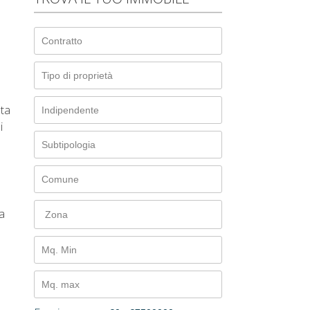
lta
i
la
Zona