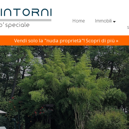
Home
Immobili
Vendi solo la "nuda proprietà"! Scopri di più »