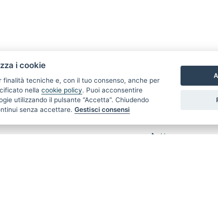
izza i cookie
A
r finalità tecniche e, con il tuo consenso, anche per
cificato nella
cookie policy
. Puoi acconsentire
nologie utilizzando il pulsante “Accetta”. Chiudendo
ontinui senza accettare.
Gestisci consensi
LINK VELOCI
Home
Vendita
Affitto
Venduti
Affittati