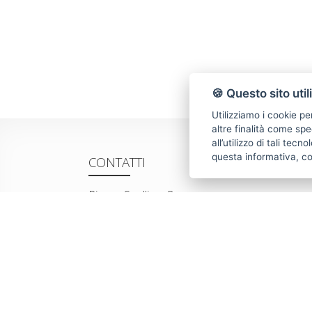
🍪 Questo sito util
Utilizziamo i cookie pe
altre finalità come spe
all’utilizzo di tali tec
questa informativa, c
CONTATTI
Piazza Spallino, 8
22060 Carimate(CO)
Tel. 031782209
Email:
info@villeedintorni.com
P.IVA: 05880230155