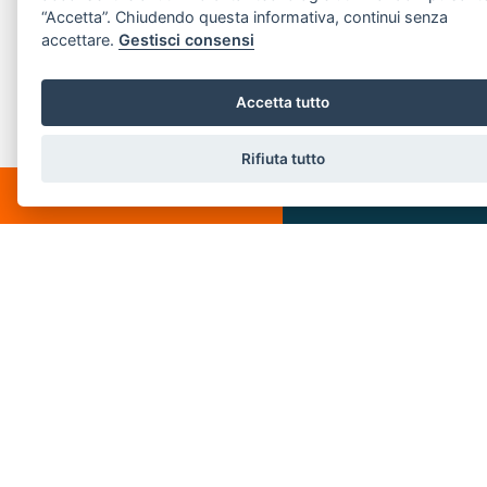
“Accetta”. Chiudendo questa informativa, continui senza
Email:
info@villeedintorni.com
accettare.
Gestisci consensi
P.IVA: 05880230155
Accetta tutto
LINK VELOCI
Rifiuta tutto
CHATTA
SCRIVICI
Home
Chi siamo
Vendita
Servizi
Affitto
Venduti
Contatti
Affittati
Immobili s.r.l. | Piazza Spallino, 8 - 22060 Carimate(CO) - PI 05880230155
Privacy Policy
-
Revoca consensi
-
Cookie Policy
© 2018 . Created by
SSD
-
Powered by
AGIM