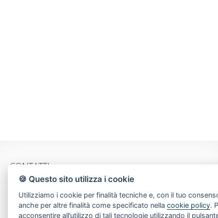
CONTATTI
🍪 Questo sito utilizza i cookie
Piazza Spallino, 8
Utilizziamo i cookie per finalità tecniche e, con il tuo consens
22060 Carimate(CO)
anche per altre finalità come specificato nella
cookie policy
. 
Tel. 031782209
acconsentire all’utilizzo di tali tecnologie utilizzando il pulsant