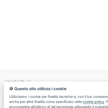
CONTACT US
🍪 Questo sito utilizza i cookie
Piazza Spallino, 8
Utilizziamo i cookie per finalità tecniche e, con il tuo consens
22060 Carimate(CO)
anche per altre finalità come specificato nella
cookie policy
. 
Tel. 031782209
acconsentire all’utilizzo di tali tecnologie utilizzando il pulsant