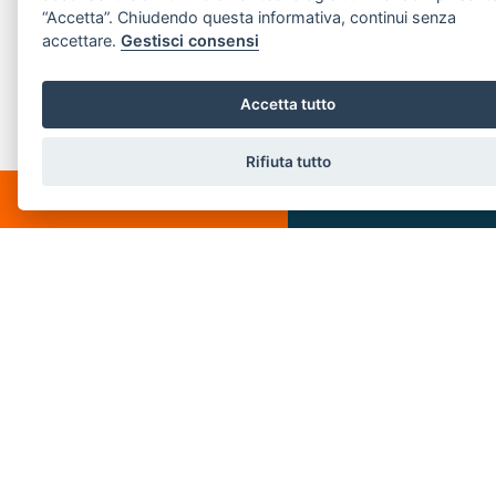
“Accetta”. Chiudendo questa informativa, continui senza
Email:
info@villeedintorni.com
accettare.
Gestisci consensi
P.IVA: 05880230155
Accetta tutto
POPULAR LINKS
Rifiuta tutto
CHATTA
SCRIVICI
Home
About us
Buy
Services
Rent
Sold
Contact us
Rent
Immobili s.r.l. | Piazza Spallino, 8 - 22060 Carimate(CO) - PI 05880230155
Privacy Policy
-
Revoca consensi
-
Cookie Policy
© 2018 . Created by
SSD
-
Powered by
AGIM