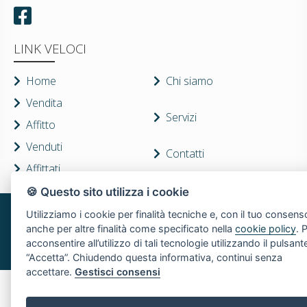
LINK VELOCI
Home
Chi siamo
Vendita
Servizi
Affitto
Venduti
Contatti
Affittati
🍪 Questo sito utilizza i cookie
Utilizziamo i cookie per finalità tecniche e, con il tuo consens
Immobili s.r.l. | Piazza Spallino, 8 - 22060 Carimate(CO) - PI 05880230155
anche per altre finalità come specificato nella
cookie policy
. 
Privacy Policy
-
Revoca consensi
-
Cookie Policy
© 2018 . Created by
SSD
-
acconsentire all’utilizzo di tali tecnologie utilizzando il pulsant
Powered by
AGIM
“Accetta”. Chiudendo questa informativa, continui senza
accettare.
Gestisci consensi