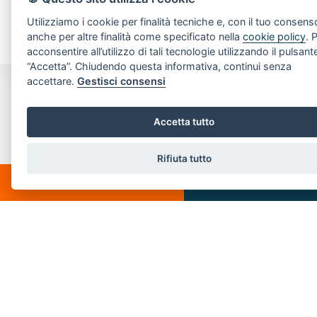
Utilizziamo i cookie per finalità tecniche e, con il tuo consens
anche per altre finalità come specificato nella
cookie policy
. 
acconsentire all’utilizzo di tali tecnologie utilizzando il pulsant
“Accetta”. Chiudendo questa informativa, continui senza
accettare.
Gestisci consensi
CONTATTI
Accetta tutto
Piazza Spallino, 8
22060 Carimate(CO)
Rifiuta tutto
Tel. 031782209
CHATTA
SCRIVICI
Email:
info@villeedintorni.com
P.IVA: 05880230155
LINK VELOCI
Home
Chi siamo