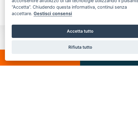
acconsentire all’utilizzo di tali tecnologie utilizzando il pulsant
“Accetta”. Chiudendo questa informativa, continui senza
accettare.
Gestisci consensi
Accetta tutto
CONTATTI
Rifiuta tutto
Piazza Spallino, 8
CHATTA
SCRIVICI
22060 Carimate(CO)
Tel. 031782209
Email:
info@villeedintorni.com
P.IVA: 05880230155
LINK VELOCI
Home
Chi siamo