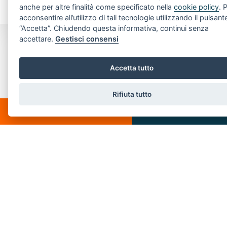
anche per altre finalità come specificato nella
cookie policy
. 
acconsentire all’utilizzo di tali tecnologie utilizzando il pulsant
“Accetta”. Chiudendo questa informativa, continui senza
accettare.
Gestisci consensi
CONTATTI
Accetta tutto
Piazza Spallino, 8
22060 Carimate(CO)
Rifiuta tutto
Tel. 031782209
CHATTA
SCRIVICI
Email:
info@villeedintorni.com
P.IVA: 05880230155
LINK VELOCI
Home
Chi siamo
Vendita
Servizi