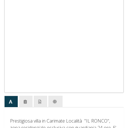
Prestigiosa villa in Carimate Località "IL RONCO",
zona residenziale esclusiva con guardiania 24 ore. E’