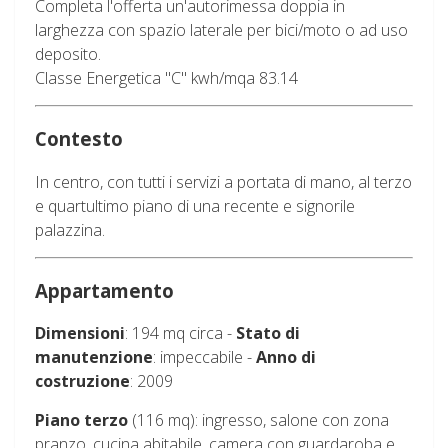
Completa l'offerta un'autorimessa doppia in
larghezza con spazio laterale per bici/moto o ad uso
deposito.
Classe Energetica "C" kwh/mqa 83.14
Contesto
In centro, con tutti i servizi a portata di mano, al terzo
e quartultimo piano di una recente e signorile
palazzina.
Appartamento
Dimensioni
: 194 mq circa -
Stato di
manutenzione
: impeccabile -
Anno di
costruzione
: 2009
Piano terzo
(116 mq): ingresso, salone con zona
pranzo, cucina abitabile, camera con guardaroba e