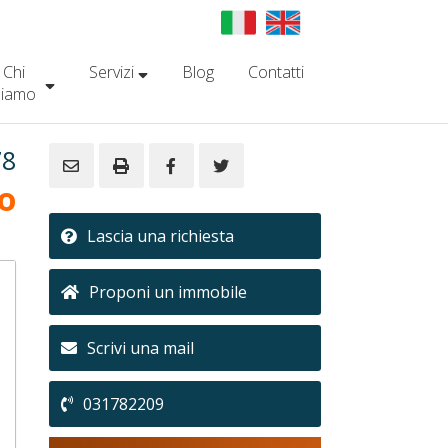
Chi
Servizi
Blog
Contatti
siamo
78
o
Lascia una richiesta
Proponi un immobile
Scrivi una mail
031782209