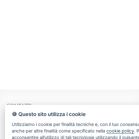
CONTATTI
🍪 Questo sito utilizza i cookie
Piazza Spallino, 8
Utilizziamo i cookie per finalità tecniche e, con il tuo consens
22060 Carimate(CO)
anche per altre finalità come specificato nella
cookie policy
. 
Tel. 031782209
acconsentire all’utilizzo di tali tecnologie utilizzando il pulsant