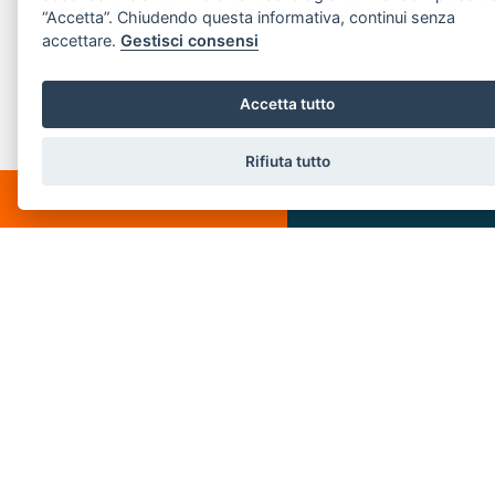
“Accetta”. Chiudendo questa informativa, continui senza
Email:
info@villeedintorni.com
accettare.
Gestisci consensi
P.IVA: 05880230155
Accetta tutto
LINK VELOCI
Rifiuta tutto
CHATTA
SCRIVICI
Home
Chi siamo
Vendita
Servizi
Affitto
Venduti
Contatti
Affittati
Immobili s.r.l. | Piazza Spallino, 8 - 22060 Carimate(CO) - PI 05880230155
Privacy Policy
-
Revoca consensi
-
Cookie Policy
© 2018 . Created by
SSD
-
Powered by
AGIM