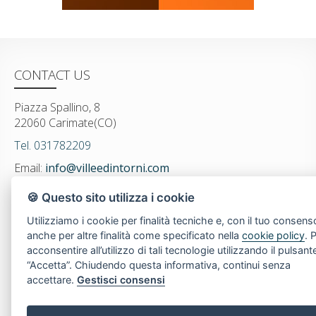
CONTACT US
Piazza Spallino, 8
22060 Carimate(CO)
Tel. 031782209
Email:
info@villeedintorni.com
P.IVA: 05880230155
🍪 Questo sito utilizza i cookie
Utilizziamo i cookie per finalità tecniche e, con il tuo consens
anche per altre finalità come specificato nella
cookie policy
. 
POPULAR LINKS
acconsentire all’utilizzo di tali tecnologie utilizzando il pulsant
“Accetta”. Chiudendo questa informativa, continui senza
Home
About us
accettare.
Gestisci consensi
Buy