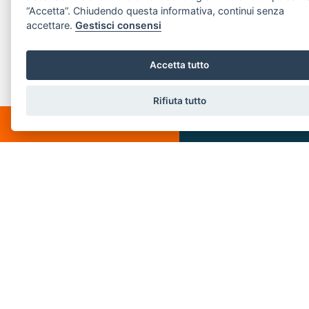
“Accetta”. Chiudendo questa informativa, continui senza
Email:
info@villeedintorni.com
accettare.
Gestisci consensi
P.IVA: 05880230155
Accetta tutto
POPULAR LINKS
Rifiuta tutto
CHATTA
SCRIVICI
Home
About us
Buy
Services
Rent
Sold
Contact us
Rent
Immobili s.r.l. | Piazza Spallino, 8 - 22060 Carimate(CO) - PI 05880230155
Privacy Policy
-
Revoca consensi
-
Cookie Policy
© 2018 . Created by
SSD
-
Powered by
AGIM