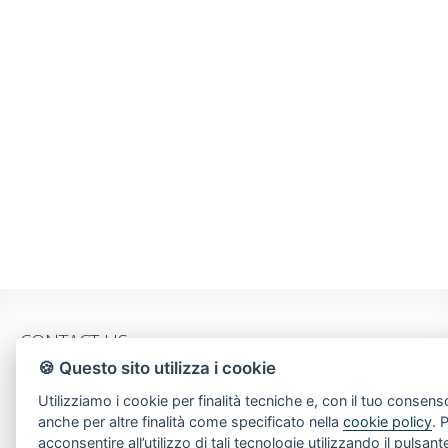
CONTACT US
🍪 Questo sito utilizza i cookie
Piazza Spallino, 8
Utilizziamo i cookie per finalità tecniche e, con il tuo consens
22060 Carimate(CO)
anche per altre finalità come specificato nella
cookie policy
. 
Tel. 031782209
acconsentire all’utilizzo di tali tecnologie utilizzando il pulsant