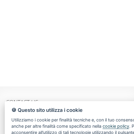
CONTACT US
🍪 Questo sito utilizza i cookie
Piazza Spallino, 8
Utilizziamo i cookie per finalità tecniche e, con il tuo consens
22060 Carimate(CO)
anche per altre finalità come specificato nella
cookie policy
. 
Tel. 031782209
acconsentire all’utilizzo di tali tecnologie utilizzando il pulsant