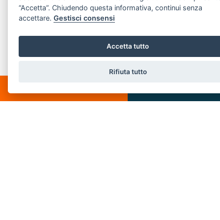
“Accetta”. Chiudendo questa informativa, continui senza
Email:
info@villeedintorni.com
accettare.
Gestisci consensi
P.IVA: 05880230155
Accetta tutto
POPULAR LINKS
Rifiuta tutto
CHATTA
SCRIVICI
Home
About us
Buy
Services
Rent
Sold
Contact us
Rent
Immobili s.r.l. | Piazza Spallino, 8 - 22060 Carimate(CO) - PI 05880230155
Privacy Policy
-
Revoca consensi
-
Cookie Policy
© 2018 . Created by
SSD
-
Powered by
AGIM